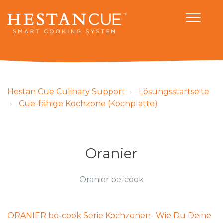
Hestan Cue Culinary Support
Lösungsstartseite
Cue-fähige Kochzone (Kochplatte)
Oranier
Oranier be-cook
ORANIER be-cook Serie Kochzonen- Wie Du Deine