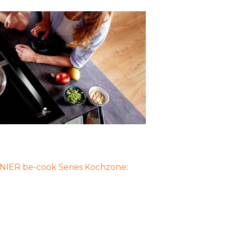
IER be-cook Series Kochzone
: