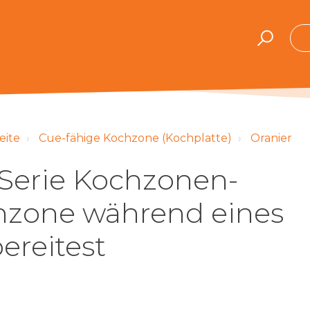
eite
Cue-fähige Kochzone (Kochplatte)
Oranier
Serie Kochzonen-
hzone während eines
ereitest