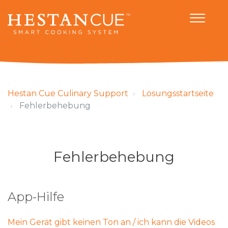
Hestan Cue Culinary Support
Lösungsstartseite
Fehlerbehebung
Fehlerbehebung
App-Hilfe
Mein Gerät gibt keinen Ton an / ich kann die Videos