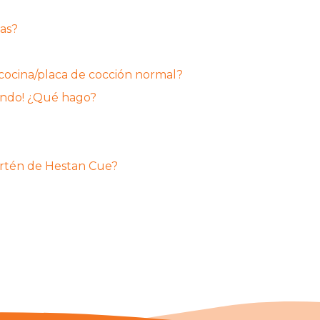
las?
cocina/placa de cocción normal?
nando! ¿Qué hago?
artén de Hestan Cue?