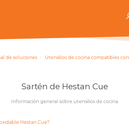
pal de soluciones
Utensilios de cocina compatibles co
Sartén de Hestan Cue
Información general sobre utensilios de cocina
noxidable Hestan Cue?